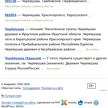
393726
— Черемушка, Тамбовской, Первомайского …
Населённые пункты и индексы России
662854
— Черемушка, Красноярского, Каратузского …
Населённые пункты и индексы России
Черёмушка
— топоним: Населённые пункты Черемушка
деревня в Иркутском районе Иркутской области. Черемушка
село в Каратузском районе Красноярского края. Черемушка
посёлок в Прибайкальском районе Республики Бурятия.
Черемушка деревня в Аксубаевском районе… …
Википедия
Черёмушка (Хакасия)
— У этого термина существуют и другие
значения, см. Черёмушка (значения). Деревня Черемушка
Страна РоссияРоссия …
Википедия
© Академик, 2000-2026
18+
Обратная связь:
Техподдержка
,
Реклама на сайте
👣 Путешествия
Экспорт словарей на сайты
, сделанные на PHP,
Joomla,
Drupal,
WordPress, MODx.