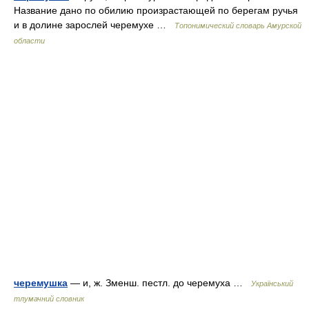
Название дано по обилию произрастающей по берегам ручья
и в долине зарослей черемухе …
Топонимический словарь Амурской
области
черемушка
— и, ж. Зменш. пестл. до черемуха …
Український
тлумачний словник